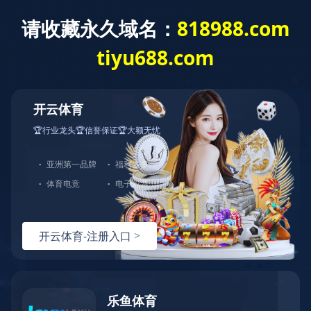
首页
协会简介
政策法规
通知公告
当前位置：
首页
>
首页
>
通知公告
乐鱼手机版-乐鱼leyu（中国）
关于举办“匠心筑梦 品牌领航” 制造业企业
省级政策
品牌分享会的通知
地方政策
发布日期： 2025-05-22
工业文化
工业视频
会员风采
协会月刊